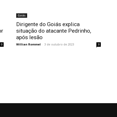
Goiás
Dirigente do Goiás explica
or
situação do atacante Pedrinho,
após lesão
Willian Rommel
-
3 de outubro de 2023
0
0