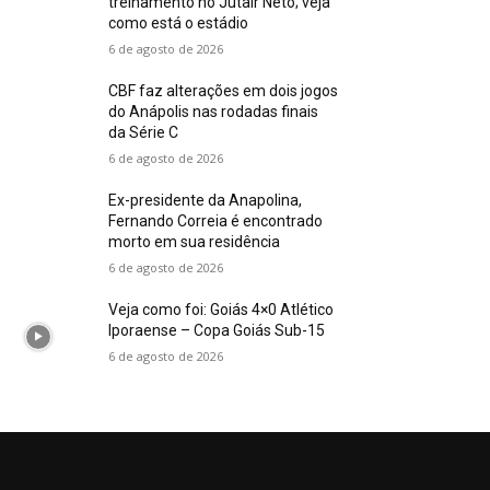
treinamento no Jutair Neto; veja
como está o estádio
6 de agosto de 2026
CBF faz alterações em dois jogos
do Anápolis nas rodadas finais
da Série C
6 de agosto de 2026
Ex-presidente da Anapolina,
Fernando Correia é encontrado
morto em sua residência
6 de agosto de 2026
Veja como foi: Goiás 4×0 Atlético
Iporaense – Copa Goiás Sub-15
6 de agosto de 2026