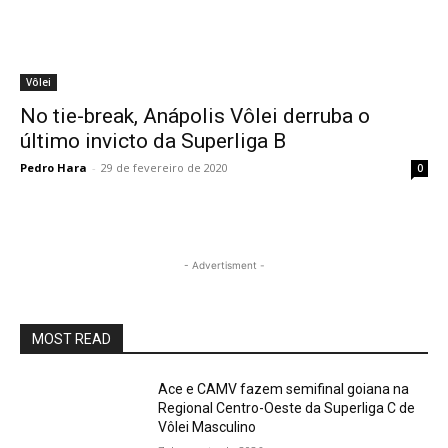
Vôlei
No tie-break, Anápolis Vôlei derruba o
último invicto da Superliga B
Pedro Hara
-
29 de fevereiro de 2020
0
- Advertisment -
MOST READ
Ace e CAMV fazem semifinal goiana na
Regional Centro-Oeste da Superliga C de
Vôlei Masculino