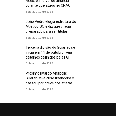
Acesso, Rio Verde anuncia
volante que atuou no CRAC
5 de agosto de 2026
João Pedro elogia estrutura do
Atlético-GO e diz que chega
preparado para ser titular
5 de agosto de 2026
Terceira divisão do Goianão se
inicia em 11 de outubro; veja
detalhes definidos pela FGF
5 de agosto de 2026
Próximo rival do Anápolis,
Guarani vive crise financeira e
passou por greve dos atletas
5 de agosto de 2026