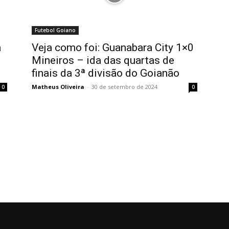
Futebol Goiano
a
Veja como foi: Guanabara City 1×0
Mineiros – ida das quartas de
finais da 3ª divisão do Goianão
Matheus Oliveira
-
30 de setembro de 2024
0
0