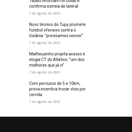
Tadeu retornam no Goiás e
confirma estreia de lateral
7 de agosto de 2026
Novo técnico do Tupy promete
futebol ofensivo contra o
Goiânia: “precisamos vencer”
7 de agosto de 2026
Matheusinho projeta acesso e
elogia CT do Atlético: “um dos
melhores que já vi”
7 de agosto de 2026
Com percusos de 5 e 10km,
prova incentiva trocar vício por
corrida
7 de agosto de 2026