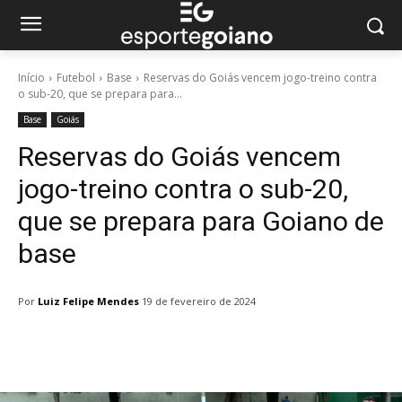
Início
Futebol
Base
Reservas do Goiás vencem jogo-treino contra
o sub-20, que se prepara para...
Base
Goiás
Reservas do Goiás vencem
jogo-treino contra o sub-20,
que se prepara para Goiano de
base
Por
Luiz Felipe Mendes
19 de fevereiro de 2024
Facebook
Twitter
Pinterest
W