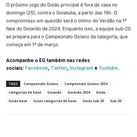
O próximo jogo do Goiás principal é fora de casa no
domingo (25), contra o Goiatuba, a partir das 16h. O
compromisso em questão será o último do Verdão na 1ª
fase do Goianão de 2024. Enquanto isso, a equipe sub-20
se prepara para o Campeonato Goiano da categoria, que
começa em 1º de março.
Acompanhe o
EG
também nas redes
sociais:
Facebook
,
Twitter
,
Instagram
e
Youtube
.
TAGS
Campeonato Goiano
Campeonato Goiano 2024
categorias de base
Goianão
Goianão 2024
Goiás
Goiás base
Goiás categorias de base
Goiás sub-20
Sub-20
Facebook
Twitter
Pinterest
W