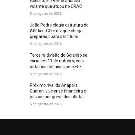
Acesso, Rio Verde anuncia
volante que atuou no CRAC
5 de agosto de 2026
João Pedro elogia estrutura do
Atlético-GO e diz que chega
preparado para ser titular
5 de agosto de 2026
Terceira divisão do Goianão se
inicia em 11 de outubro; veja
detalhes definidos pela FGF
5 de agosto de 2026
Próximo rival do Anápolis,
Guarani vive crise financeira e
passou por greve dos atletas
5 de agosto de 2026