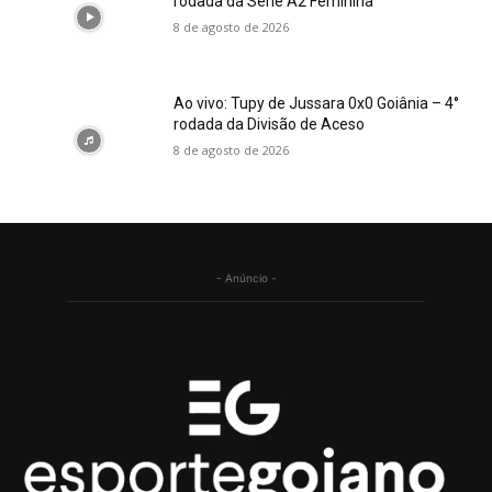
rodada da Série A2 Feminina
8 de agosto de 2026
Ao vivo: Tupy de Jussara 0x0 Goiânia – 4°
rodada da Divisão de Aceso
8 de agosto de 2026
- Anúncio -