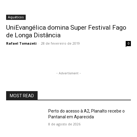
Aquáticos
UniEvangélica domina Super Festival Fago
de Longa Distância
Rafael Tomazeti
-
28 de fevereiro de 2019
0
- Advertisment -
MOST READ
Perto do acesso à A2, Planalto recebe o
Pantanal em Aparecida
8 de agosto de 2026