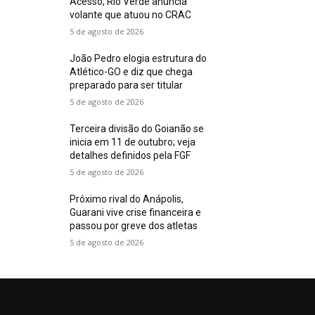
Acesso, Rio Verde anuncia
volante que atuou no CRAC
5 de agosto de 2026
João Pedro elogia estrutura do
Atlético-GO e diz que chega
preparado para ser titular
5 de agosto de 2026
Terceira divisão do Goianão se
inicia em 11 de outubro; veja
detalhes definidos pela FGF
5 de agosto de 2026
Próximo rival do Anápolis,
Guarani vive crise financeira e
passou por greve dos atletas
5 de agosto de 2026