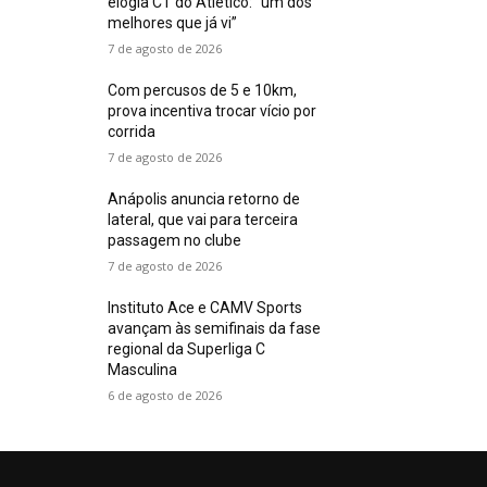
elogia CT do Atlético: “um dos
melhores que já vi”
7 de agosto de 2026
Com percusos de 5 e 10km,
prova incentiva trocar vício por
corrida
7 de agosto de 2026
Anápolis anuncia retorno de
lateral, que vai para terceira
passagem no clube
7 de agosto de 2026
Instituto Ace e CAMV Sports
avançam às semifinais da fase
regional da Superliga C
Masculina
6 de agosto de 2026