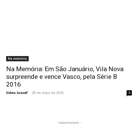
Na memória
Na Memória: Em São Januário, Vila Nova
surpreende e vence Vasco, pela Série B
2016
Ildeu Iussef
-
28 de maio de 2020
0
- Advertisment -