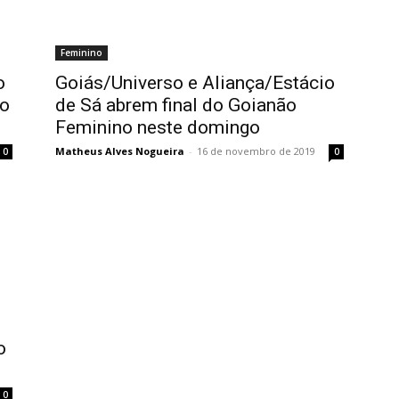
Feminino
o
Goiás/Universo e Aliança/Estácio
do
de Sá abrem final do Goianão
Feminino neste domingo
Matheus Alves Nogueira
-
16 de novembro de 2019
0
0
o
0