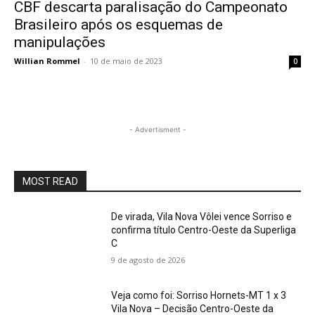
CBF descarta paralisação do Campeonato
Brasileiro após os esquemas de
manipulações
Willian Rommel
-
10 de maio de 2023
0
- Advertisment -
MOST READ
De virada, Vila Nova Vôlei vence Sorriso e
confirma título Centro-Oeste da Superliga
C
9 de agosto de 2026
Veja como foi: Sorriso Hornets-MT 1 x 3
Vila Nova – Decisão Centro-Oeste da