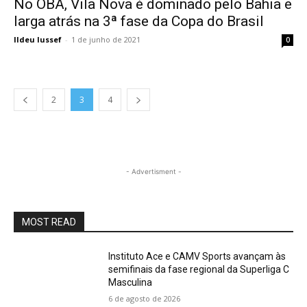
No OBA, Vila Nova é dominado pelo Bahia e
larga atrás na 3ª fase da Copa do Brasil
Ildeu Iussef
-
1 de junho de 2021
0
2
3
4
- Advertisment -
MOST READ
Instituto Ace e CAMV Sports avançam às
semifinais da fase regional da Superliga C
Masculina
6 de agosto de 2026