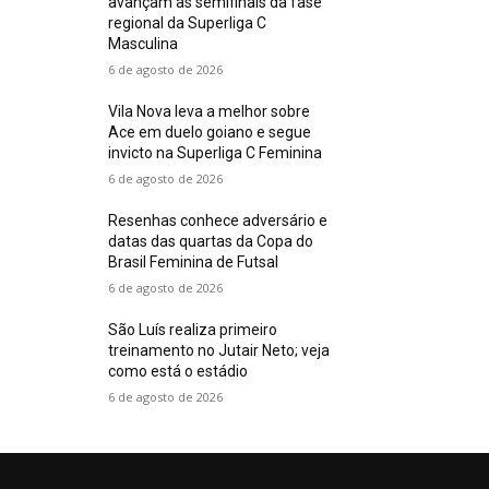
avançam às semifinais da fase
regional da Superliga C
Masculina
6 de agosto de 2026
Vila Nova leva a melhor sobre
Ace em duelo goiano e segue
invicto na Superliga C Feminina
6 de agosto de 2026
Resenhas conhece adversário e
datas das quartas da Copa do
Brasil Feminina de Futsal
6 de agosto de 2026
São Luís realiza primeiro
treinamento no Jutair Neto; veja
como está o estádio
6 de agosto de 2026