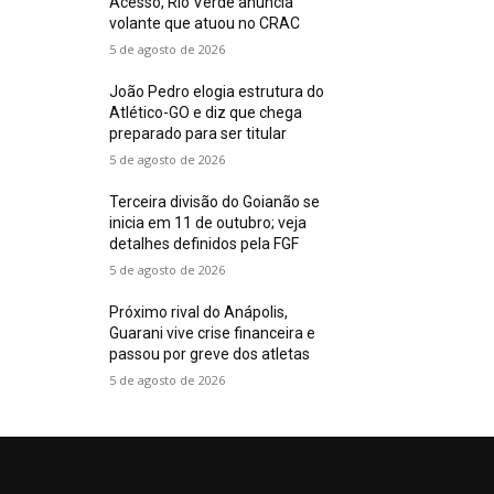
Acesso, Rio Verde anuncia
volante que atuou no CRAC
5 de agosto de 2026
João Pedro elogia estrutura do
Atlético-GO e diz que chega
preparado para ser titular
5 de agosto de 2026
Terceira divisão do Goianão se
inicia em 11 de outubro; veja
detalhes definidos pela FGF
5 de agosto de 2026
Próximo rival do Anápolis,
Guarani vive crise financeira e
passou por greve dos atletas
5 de agosto de 2026