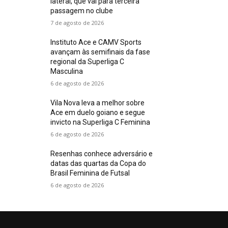
lateral, que vai para terceira
passagem no clube
7 de agosto de 2026
Instituto Ace e CAMV Sports
avançam às semifinais da fase
regional da Superliga C
Masculina
6 de agosto de 2026
Vila Nova leva a melhor sobre
Ace em duelo goiano e segue
invicto na Superliga C Feminina
6 de agosto de 2026
Resenhas conhece adversário e
datas das quartas da Copa do
Brasil Feminina de Futsal
6 de agosto de 2026