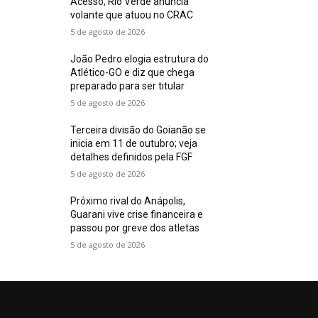
Acesso, Rio Verde anuncia
volante que atuou no CRAC
5 de agosto de 2026
João Pedro elogia estrutura do
Atlético-GO e diz que chega
preparado para ser titular
5 de agosto de 2026
Terceira divisão do Goianão se
inicia em 11 de outubro; veja
detalhes definidos pela FGF
5 de agosto de 2026
Próximo rival do Anápolis,
Guarani vive crise financeira e
passou por greve dos atletas
5 de agosto de 2026