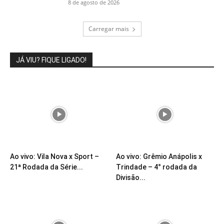
8 de agosto de 2026
Carregar mais
JÁ VIU? FIQUE LIGADO!
Ao vivo: Vila Nova x Sport –
Ao vivo: Grêmio Anápolis x
21ª Rodada da Série...
Trindade – 4° rodada da
Divisão...