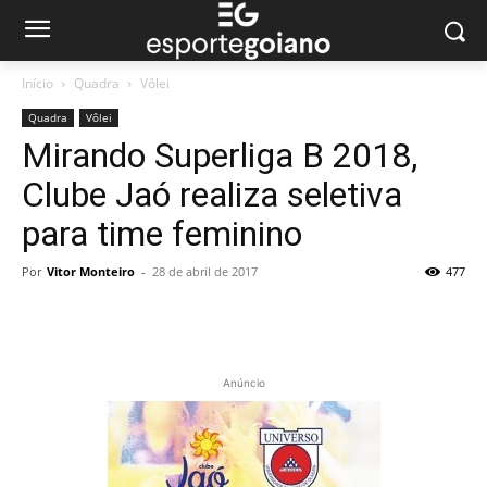
Início
Quadra
Vôlei
Quadra
Vôlei
Mirando Superliga B 2018,
Clube Jaó realiza seletiva
para time feminino
Por
Vitor Monteiro
-
28 de abril de 2017
477
Anúncio