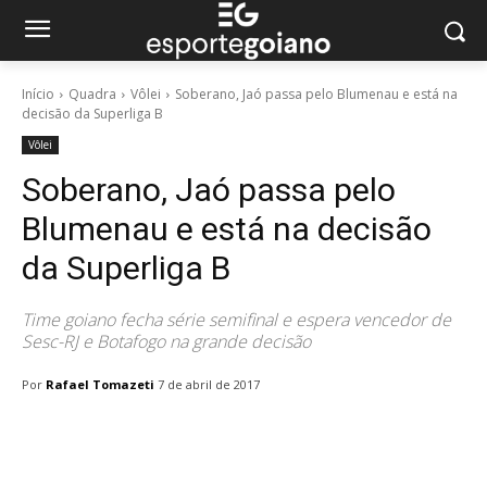
Início
Quadra
Vôlei
Soberano, Jaó passa pelo Blumenau e está na
decisão da Superliga B
Vôlei
Soberano, Jaó passa pelo
Blumenau e está na decisão
da Superliga B
Time goiano fecha série semifinal e espera vencedor de
Sesc-RJ e Botafogo na grande decisão
Por
Rafael Tomazeti
7 de abril de 2017
Facebook
Twitter
Pinterest
W