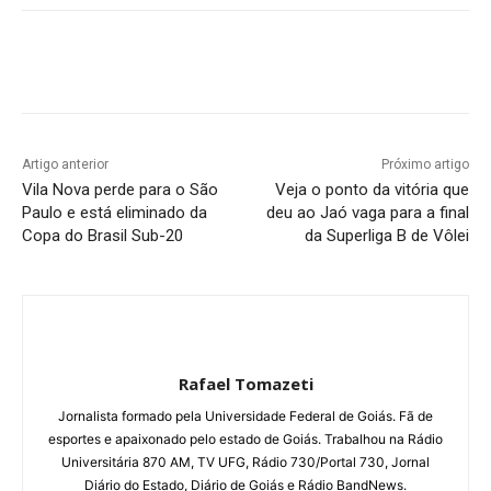
Facebook
Twitter
Pinterest
W
Artigo anterior
Próximo artigo
Vila Nova perde para o São
Veja o ponto da vitória que
Paulo e está eliminado da
deu ao Jaó vaga para a final
Copa do Brasil Sub-20
da Superliga B de Vôlei
Rafael Tomazeti
Jornalista formado pela Universidade Federal de Goiás. Fã de
esportes e apaixonado pelo estado de Goiás. Trabalhou na Rádio
Universitária 870 AM, TV UFG, Rádio 730/Portal 730, Jornal
Diário do Estado, Diário de Goiás e Rádio BandNews.