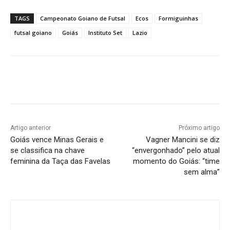
TAGS
Campeonato Goiano de Futsal
Ecos
Formiguinhas
futsal goiano
Goiás
Instituto Set
Lazio
Facebook
Twitter
Pinterest
W
Artigo anterior
Próximo artigo
Goiás vence Minas Gerais e
Vagner Mancini se diz
se classifica na chave
“envergonhado” pelo atual
feminina da Taça das Favelas
momento do Goiás: “time
sem alma”