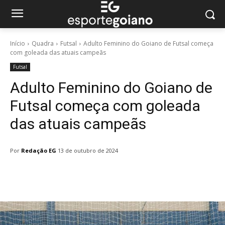
Início
Quadra
Futsal
Adulto Feminino do Goiano de Futsal começa
com goleada das atuais campeãs
Futsal
Adulto Feminino do Goiano de
Futsal começa com goleada
das atuais campeãs
Por
Redação EG
13 de outubro de 2024
Facebook
Twitter
Pinterest
W