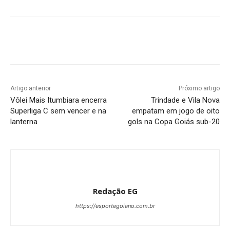
Facebook
Twitter
Pinterest
W
Artigo anterior
Próximo artigo
Vôlei Mais Itumbiara encerra
Trindade e Vila Nova
Superliga C sem vencer e na
empatam em jogo de oito
lanterna
gols na Copa Goiás sub-20
Redação EG
https://esportegoiano.com.br