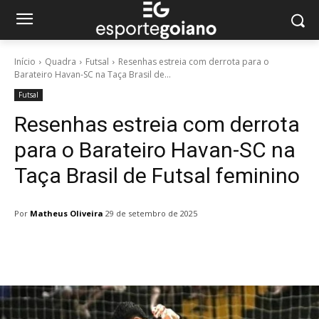
Início
Quadra
Futsal
Resenhas estreia com derrota para o
Barateiro Havan-SC na Taça Brasil de...
Futsal
Resenhas estreia com derrota
para o Barateiro Havan-SC na
Taça Brasil de Futsal feminino
Por
Matheus Oliveira
29 de setembro de 2025
Facebook
Twitter
Pinterest
W