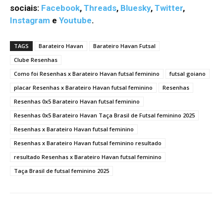
sociais:
Facebook
,
Threads
,
Bluesky
,
Twitter
,
Instagram
e
Youtube
.
TAGS
Barateiro Havan
Barateiro Havan Futsal
Clube Resenhas
Como foi Resenhas x Barateiro Havan futsal feminino
futsal goiano
placar Resenhas x Barateiro Havan futsal feminino
Resenhas
Resenhas 0x5 Barateiro Havan futsal feminino
Resenhas 0x5 Barateiro Havan Taça Brasil de Futsal feminino 2025
Resenhas x Barateiro Havan futsal feminino
Resenhas x Barateiro Havan futsal feminino resultado
resultado Resenhas x Barateiro Havan futsal feminino
Taça Brasil de futsal feminino 2025
Facebook
Twitter
Pinterest
W