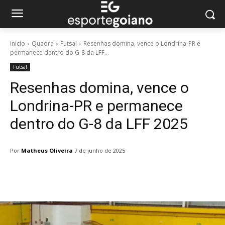
Início
Quadra
Futsal
Resenhas domina, vence o Londrina-PR e
permanece dentro do G-8 da LFF...
Futsal
Resenhas domina, vence o
Londrina-PR e permanece
dentro do G-8 da LFF 2025
Por
Matheus Oliveira
7 de junho de 2025
Facebook
Twitter
Pinterest
W