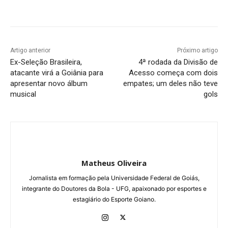
Facebook
Twitter
Pinterest
W
Artigo anterior
Próximo artigo
Ex-Seleção Brasileira,
4ª rodada da Divisão de
atacante virá a Goiânia para
Acesso começa com dois
apresentar novo álbum
empates; um deles não teve
musical
gols
Matheus Oliveira
Jornalista em formação pela Universidade Federal de Goiás,
integrante do Doutores da Bola - UFG, apaixonado por esportes e
estagiário do Esporte Goiano.