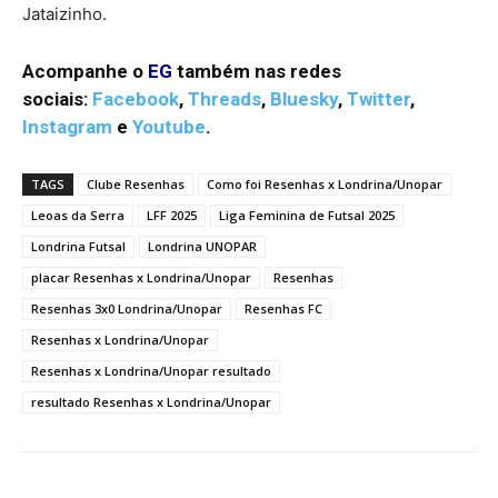
Jataizinho.
Acompanhe o
EG
também nas redes
sociais:
Facebook
,
Threads
,
Bluesky
,
Twitter
,
Instagram
e
Youtube
.
TAGS
Clube Resenhas
Como foi Resenhas x Londrina/Unopar
Leoas da Serra
LFF 2025
Liga Feminina de Futsal 2025
Londrina Futsal
Londrina UNOPAR
placar Resenhas x Londrina/Unopar
Resenhas
Resenhas 3x0 Londrina/Unopar
Resenhas FC
Resenhas x Londrina/Unopar
Resenhas x Londrina/Unopar resultado
resultado Resenhas x Londrina/Unopar