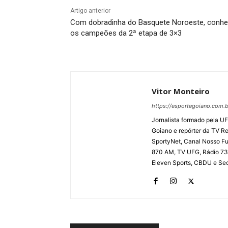
Artigo anterior
Com dobradinha do Basquete Noroeste, conh
os campeões da 2ª etapa de 3×3
Vitor Monteiro
https://esportegoiano.com.b
Jornalista formado pela UF
Goiano e repórter da TV R
SportyNet, Canal Nosso Fut
870 AM, TV UFG, Rádio 730
Eleven Sports, CBDU e Secr