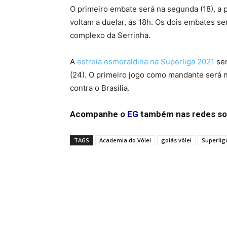
O primeiro embate será na segunda (18), a pa
voltam a duelar, às 18h. Os dois embates s
complexo da Serrinha.
A
estreia esmeraldina na Superliga 2021
ser
(24). O primeiro jogo como mandante será n
contra o Brasília.
Acompanhe o
EG
também nas redes so
TAGS
Academia do Vôlei
goiás vôlei
Superlig
Facebook
Twitter
Pin