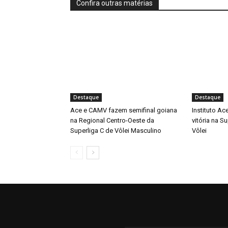
Confira outras matérias
Destaque
Destaque
Ace e CAMV fazem semifinal goiana
Instituto Ac
na Regional Centro-Oeste da
vitória na S
Superliga C de Vôlei Masculino
Vôlei