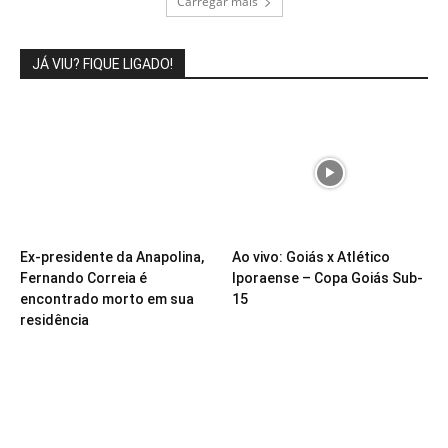
Carregar mais
JÁ VIU? FIQUE LIGADO!
Ex-presidente da Anapolina,
Ao vivo: Goiás x Atlético
Fernando Correia é
Iporaense – Copa Goiás Sub-
encontrado morto em sua
15
residência