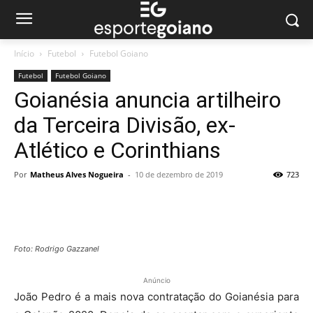
Início
Futebol
Futebol Goiano
Futebol
Futebol Goiano
Goianésia anuncia artilheiro
da Terceira Divisão, ex-
Atlético e Corinthians
Por
Matheus Alves Nogueira
-
10 de dezembro de 2019
723
Foto: Rodrigo Gazzanel
Anúncio
João Pedro é a mais nova contratação do Goianésia para