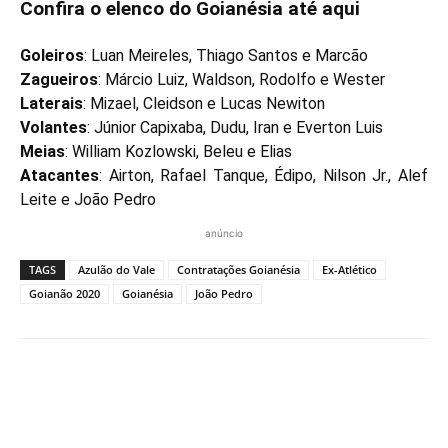
Confira o elenco do Goianésia até aqui
Goleiros
: Luan Meireles, Thiago Santos e Marcão
Zagueiros
: Márcio Luiz, Waldson, Rodolfo e Wester
Laterais
: Mizael, Cleidson e Lucas Newiton
Volantes
: Júnior Capixaba, Dudu, Iran e Everton Luis
Meias
: William Kozlowski, Beleu e Elias
Atacantes
: Airton, Rafael Tanque, Édipo, Nilson Jr., Alef
Leite e João Pedro
anúncio
TAGS
Azulão do Vale
Contratações Goianésia
Ex-Atlético
Goianão 2020
Goianésia
João Pedro