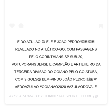
É DO AZULÃO!😃 ELE É JOÃO PEDRO!👏🏽👏🏽
REVELADO NO ATLÉTICO-GO, COM PASSAGENS
PELO CORINTHIANS-SP SUB-20,
VOTUPORANGUENSE E CAMPEÃO E ARTILHEIRO DA
TERCEIRA DIVISÃO DO GOIANO PELO GOIATUBA,
COM 9 GOLS😱 BEM-VINDO JOÃO PEDRO!🙌🏽💙
#ÉDOAZULÃO #GOIANÃO2020 #AZULÃODOVALE
A POST SHARED BY
GOIANÉSIA ESPORTE CLUBE
(@GOIANESIAOFICIAL) ON