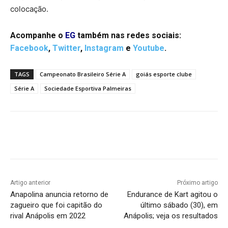
colocação.
Acompanhe o
EG
também nas redes sociais:
Facebo
ok
,
Twitter
,
Instagram
e
Youtube
.
TAGS
Campeonato Brasileiro Série A
goiás esporte clube
Série A
Sociedade Esportiva Palmeiras
Facebook
Twitter
Pinterest
W
Artigo anterior
Próximo artigo
Anapolina anuncia retorno de
Endurance de Kart agitou o
zagueiro que foi capitão do
último sábado (30), em
rival Anápolis em 2022
Anápolis; veja os resultados