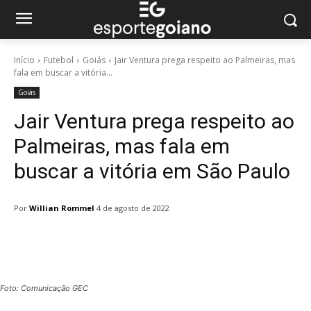
Início
Futebol
Goiás
Jair Ventura prega respeito ao Palmeiras, mas
fala em buscar a vitória...
Goiás
Jair Ventura prega respeito ao
Palmeiras, mas fala em
buscar a vitória em São Paulo
Por
Willian Rommel
4 de agosto de 2022
Facebook
Twitter
Pinterest
W
Foto: Comunicação GEC