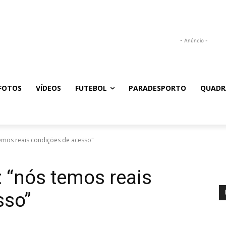
- Anúncio -
FOTOS
VÍDEOS
FUTEBOL
PARADESPORTO
QUADR
emos reais condições de acesso"
 “nós temos reais
sso”