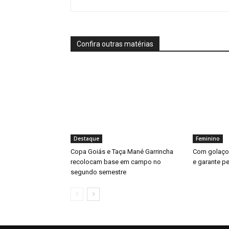
Confira outras matérias
Destaque
Feminino
Copa Goiás e Taça Mané Garrincha
Com golaço,
recolocam base em campo no
e garante p
segundo semestre