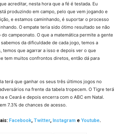
e acreditar, nesta hora que a fé é testada. Eu
 está produzindo em campo, pelo que vem jogando e
tuição, e estamos caminhando, é suportar o processo
inhando. O empate teria sido ótimo resultado se não
o do campeonato. O que a matemática permite a gente
 sabemos da dificuldade de cada jogo, temos a
 temos que agarrar a isso e depois ver o que
e tem muitos confrontos diretos, então dá para
la terá que ganhar os seus três últimos jogos no
dversários na frente da tabela tropecem. O Tigre terá
ina e Ceará e depois encerra com o ABC em Natal.
em 7.3% de chances de acesso.
ais:
Facebook
,
Twitter
,
Instagram
e
Youtube
.