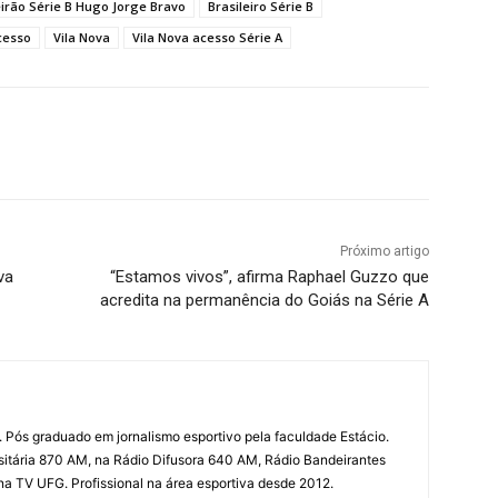
eirão Série B Hugo Jorge Bravo
Brasileiro Série B
cesso
Vila Nova
Vila Nova acesso Série A
terest
WhatsApp
Próximo artigo
va
“Estamos vivos”, afirma Raphael Guzzo que
acredita na permanência do Goiás na Série A
 Pós graduado em jornalismo esportivo pela faculdade Estácio.
sitária 870 AM, na Rádio Difusora 640 AM, Rádio Bandeirantes
 na TV UFG. Profissional na área esportiva desde 2012.