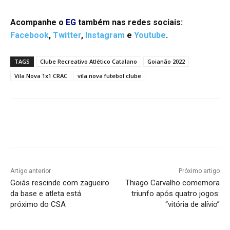
Acompanhe o
EG
também nas redes sociais:
Facebook
,
Twitter
,
Instagram
e
Youtube
.
TAGS
Clube Recreativo Atlético Catalano
Goianão 2022
Vila Nova 1x1 CRAC
vila nova futebol clube
Facebook
Twitter
Pinterest
W
Artigo anterior
Próximo artigo
Goiás rescinde com zagueiro
Thiago Carvalho comemora
da base e atleta está
triunfo após quatro jogos:
próximo do CSA
“vitória de alívio”