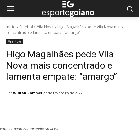
Início
Futebol
Vila Nova
Higo Magalhães pede Vila Nova mais
concentrado e lamenta empate: "amargo"
Vila Nova
Higo Magalhães pede Vila
Nova mais concentrado e
lamenta empate: “amargo”
Por
Willian Rommel
27 de fevereiro de 2022
Facebook
Twitter
Pinterest
W
Foto: Roberto Barbosa/Vila Nova FC