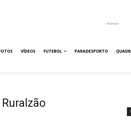
- Anúncio -
FOTOS
VÍDEOS
FUTEBOL
PARADESPORTO
QUADR
É Ruralzão