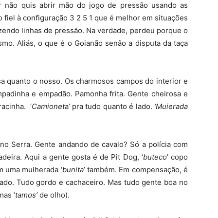
r não quis abrir mão do jogo de pressão usando as
o fiel à configuração 3 2 5 1 que é melhor em situações
zendo linhas de pressão. Na verdade, perdeu porque o
mo. Aliás, o que é o Goianão senão a disputa da taça
 quanto o nosso. Os charmosos campos do interior e
mpadinha e empadão. Pamonha frita. Gente cheirosa e
acinha. ‘
Camionet
a’ pra tudo quanto é lado.
‘Muierada
l, no Serra. Gente andando de cavalo? Só a polícia com
deira. Aqui a gente gosta é de Pit Dog, ‘
buteco
’ copo
m uma mulherada ‘
bunita
’ também. Em compensação, é
 lado. Tudo gordo e cachaceiro. Mas tudo gente boa no
mas ‘
tamos’
de olho).