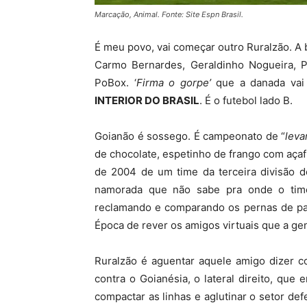
Marcação, Animal. Fonte: Site Espn Brasil.
É meu povo, vai começar outro Ruralzão. A b
Carmo Bernardes, Geraldinho Nogueira, P
PoBox. ‘
Firma o gorpe’
que a danada vai
INTERIOR DO BRASIL
. É o futebol lado B.
Goianão é sossego. É campeonato de “
leva
de chocolate, espetinho de frango com aça
de 2004 de um time da terceira divisão 
namorada que não sabe pra onde o tim
reclamando e comparando os pernas de pau
Época de rever os amigos virtuais que a ge
Ruralzão é aguentar aquele amigo dizer 
contra o Goianésia, o lateral direito, que
compactar as linhas e aglutinar o setor def