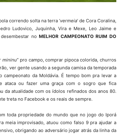
ola correndo solta na terra ‘
vermeia
‘ de Cora Coralina,
edro Ludovico, Juquinha, Vira e Mexe, Leo Jaime e
 desembestar no
MELHOR CAMPEONATO RUIM DO
r mininu
” pro campo, comprar pipoca colorida, churros
frão, ver gente usando a segunda camisa da temporada
do campeonato da Moldávia. É tempo bom pra levar a
e ataca ou fazer uma graça com o sogro que fica
 da atualidade com os ídolos refinados dos anos 80.
nte treta no Facebook e os reais de sempre.
com toda propriedade do mundo que no jogo do Iporá
 era meia improvisado, atuou como falso 9 pra ajudar a
ensivo, obrigando ao adversário jogar atrás da linha da