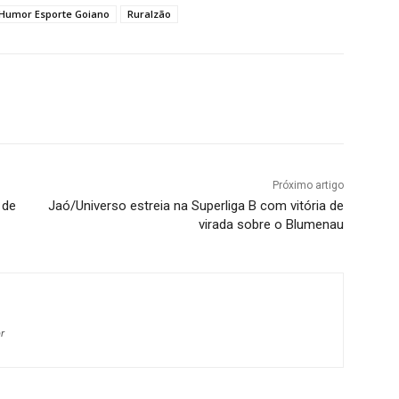
Humor Esporte Goiano
Ruralzão
terest
WhatsApp
Próximo artigo
 de
Jaó/Universo estreia na Superliga B com vitória de
virada sobre o Blumenau
r