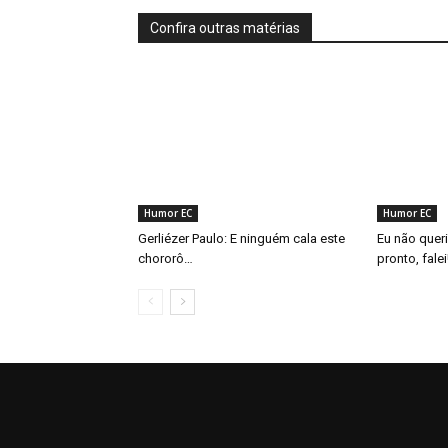
Confira outras matérias
Humor EC
Humor EC
Gerliézer Paulo: E ninguém cala este
Eu não quer
chororô…
pronto, fale