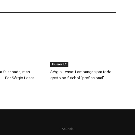
Humor EC
ia falar nada, mas…
Sérgio Lessa: Lambanças pra todo
i! – Por Sérgio Lessa
gosto no futebol “profissional”
- Anúncio -