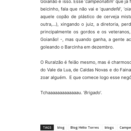
Goianão é isso. Esse ‘
campeonatim’
que já f
beicinho, fala que não vai e ‘
quandefé
’, ‘
oia
aquele copão de plástico de cerveja mist
outra,…), xingando o juiz, a diretoria, p
principalmente os gordos e os veteranos,
Goianão! -, mas quando ganha, a gente ac
goleando o Barcinha em dezembro.
O Ruralzão é feião mesmo, mas é charmoso.
do Vale da Lua, de Caldas Novas e do Faina
zoar alguém. E que comece logo esse negóc
Tchaaaaaaaaaaaaau. ‘
Brigado
’.
TAGS
blog
Blog Hélio Torres
blogs
Campeo