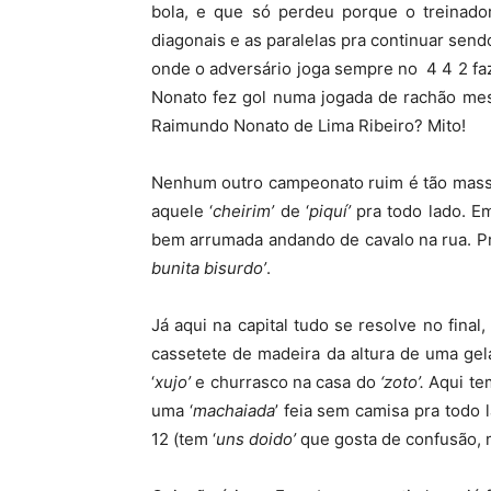
bola, e que só perdeu porque o treinado
diagonais e as paralelas pra continuar send
onde o adversário joga sempre no 4 4 2 fa
Nonato fez gol numa jogada de rachão mes
Raimundo Nonato de Lima Ribeiro? Mito!
Nenhum outro campeonato ruim é tão massa
aquele ‘
cheirim’
de ‘
piquí’
pra todo lado. E
bem arrumada andando de cavalo na rua. Pr
bunita bisurdo’
.
Já aqui na capital tudo se resolve no fina
cassetete de madeira da altura de uma gela
‘
xujo’
e churrasco na casa do
‘zoto’.
Aqui te
uma ‘
machaiada
’ feia sem camisa pra todo
12 (tem ‘
uns doido’
que gosta de confusão, 