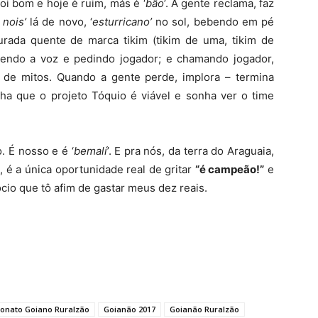
oi bom e hoje é ruim, más é ‘
bão
’. A gente reclama, faz
 nois’
lá de novo, ‘
esturricano’
no sol, bebendo em pé
urada quente de marca tikim (tikim de uma, tikim de
erdendo a voz e pedindo jogador; e chamando jogador,
 de mitos. Quando a gente perde, implora – termina
ha que o projeto Tóquio é viável e sonha ver o time
 É nosso e é ‘
bemalí
’. E pra nós, da terra do Araguaia,
, é a única oportunidade real de gritar
“é campeão!”
e
io que tô afim de gastar meus dez reais.
nato Goiano Ruralzão
Goianão 2017
Goianão Ruralzão