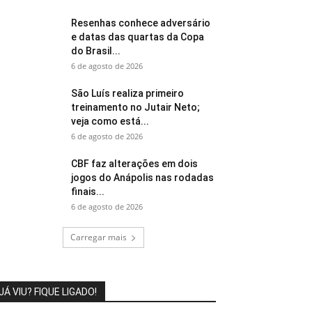
Resenhas conhece adversário
e datas das quartas da Copa
do Brasil...
6 de agosto de 2026
São Luís realiza primeiro
treinamento no Jutair Neto;
veja como está...
6 de agosto de 2026
CBF faz alterações em dois
jogos do Anápolis nas rodadas
finais...
6 de agosto de 2026
Carregar mais
JÁ VIU? FIQUE LIGADO!