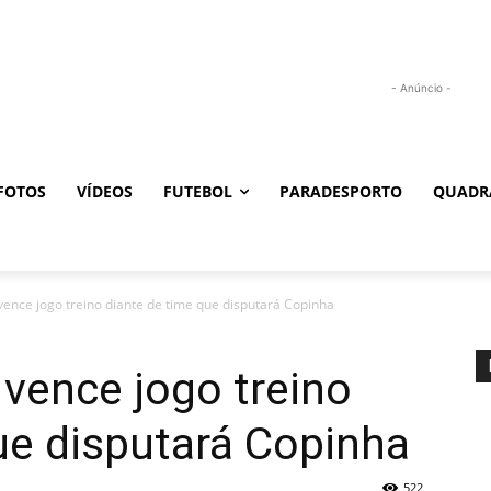
- Anúncio -
FOTOS
VÍDEOS
FUTEBOL
PARADESPORTO
QUADR
ence jogo treino diante de time que disputará Copinha
vence jogo treino
ue disputará Copinha
522