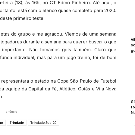
-feira (18), às 16h, no CT Edmo Pinheiro. Até aqui, o
portanto, está com o elenco quase completo para 2020.
deste primeiro teste.
atletas do grupo e me agradou. Viemos de uma semana
Vi
 jogadores durante a semana para querer buscar o que
so
i importante. Não tomamos gols também. Claro que
go
funda individual, mas para um jogo treino, foi de bom
e representará o estado na Copa São Paulo de Futebol
 equipe da Capital da Fé, Atlético, Goiás e Vila Nova
o.
Sã
tr
anúncio
Ne
no
Trindade
Trindade Sub-20