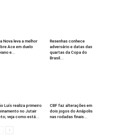
la Nova leva a melhor
Resenhas conhece
bre Ace em duelo
adversário e datas das
iano e...
quartas da Copa do
Brasil...
o Luís realiza primeiro
CBF faz alterações em
einamento no Jutair
dois jogos do Anápolis
to; veja como está...
nas rodadas finais...