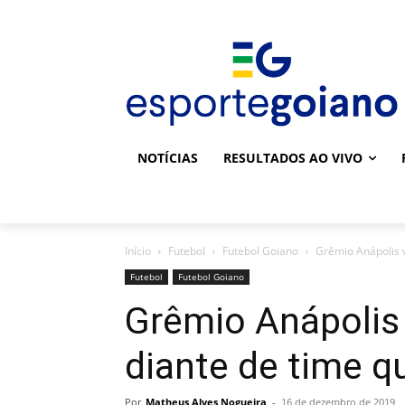
NOTÍCIAS
RESULTADOS AO VIVO
Início
Futebol
Futebol Goiano
Grêmio Anápolis v
Futebol
Futebol Goiano
Grêmio Anápolis 
diante de time q
Por
Matheus Alves Nogueira
-
16 de dezembro de 2019