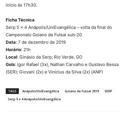
início às 17h30.
Ficha Técnica
Serp 5 x 4 Anápolis/UniEvangélica – volta da final do
Campeonato Goiano de Futsal sub-20
Data
: 7 de dezembro de 2019
Horário
: 21h
Local
: Ginásio da Serp; Rio Verde, GO
Gols
: Igor Rafael (3x), Nathan Carvalho e Gustavo Bessa
(SER); Giovani (2x) e Vinícius da Silva (2x) (ANP)
TAGS
Anápolis/UniEvangélica
Goiano de Futsal 2019
SERP
Serp 5 x 4 Anápolis/UniEvangélica
Facebook
Twitter
Pinterest
W