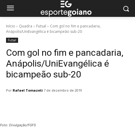
Início
Quadra
Futsal
Com gol no fim e pancadaria,
Anápolis/UniEvangélica é bicampeão sub-20
Futsal
Com gol no fim e pancadaria,
Anápolis/UniEvangélica é
bicampeão sub-20
Por
Rafael Tomazeti
7 de dezembro de 2019
Facebook
Twitter
Pinterest
W
Foto: Divulgação/FGFS