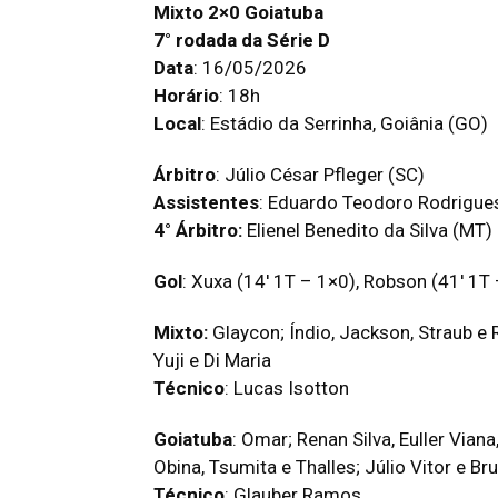
Mixto 2×0 Goiatuba
7° rodada da Série D
Data
: 16/05/2026
Horário
: 18h
Local
: Estádio da Serrinha, Goiânia (GO)
Árbitro
: Júlio César Pfleger (SC)
Assistentes
: Eduardo Teodoro Rodrigue
4° Árbitro:
Elienel Benedito da Silva (MT)
Gol
: Xuxa (14′ 1T – 1×0), Robson (41′ 1T
Mixto:
Glaycon; Índio, Jackson, Straub e 
Yuji e Di Maria
Técnico
: Lucas Isotton
Goiatuba
: Omar; Renan Silva, Euller Vian
Obina, Tsumita e Thalles; Júlio Vitor e B
Técnico
: Glauber Ramos