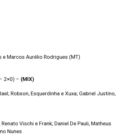
s e Marcos Aurélio Rodrigues (MT)
 – 2×0) –
(MIX)
Rael; Robson, Esquerdinha e Xuxa; Gabriel Justino,
a, Renato Vischi e Frank; Daniel De Pauli, Matheus
runo Nunes