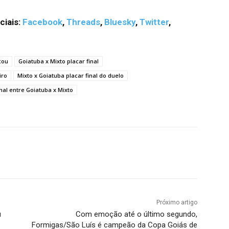
ciais:
Facebook
,
Threads
,
Bluesky
,
Twitter
,
cou
Goiatuba x Mixto placar final
iro
Mixto x Goiatuba placar final do duelo
inal entre Goiatuba x Mixto
terest
WhatsApp
Próximo artigo
u
Com emoção até o último segundo,
Formigas/São Luís é campeão da Copa Goiás de