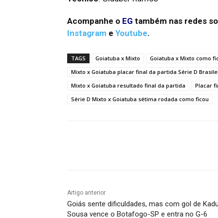
Acompanhe o
EG
também nas redes so
Instagram
e
Youtube
.
TAGS
Goiatuba x Mixto
Goiatuba x Mixto como fi
Mixto x Goiatuba placar final da partida Série D Brasile
Mixto x Goiatuba resultado final da partida
Placar f
Série D Mixto x Goiatuba sétima rodada como ficou
Facebook
Twitter
Pin
Artigo anterior
Goiás sente dificuldades, mas com gol de Kad
Sousa vence o Botafogo-SP e entra no G-6