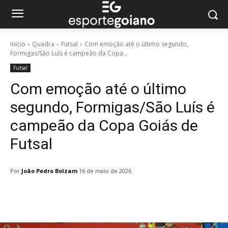
Início
Quadra
Futsal
Com emoção até o último segundo,
Formigas/São Luís é campeão da Copa...
Futsal
Com emoção até o último
segundo, Formigas/São Luís é
campeão da Copa Goiás de
Futsal
Por
João Pedro Bolzam
16 de maio de 2026
Facebook
Twitter
Pinterest
W