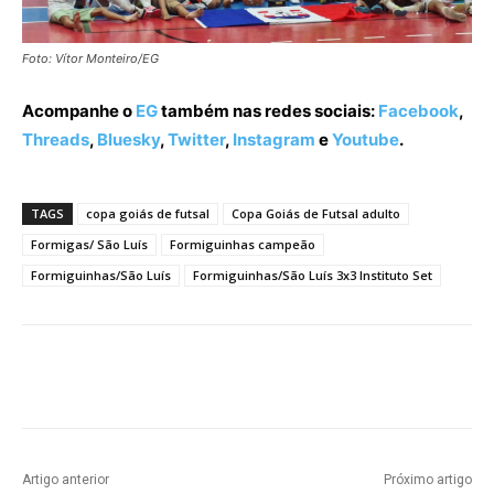
Foto: Vítor Monteiro/EG
Acompanhe o
EG
também nas redes sociais:
Facebook
,
Threads
,
Bluesky
,
Twitter
,
Instagram
e
Youtube
.
TAGS
copa goiás de futsal
Copa Goiás de Futsal adulto
Formigas/ São Luís
Formiguinhas campeão
Formiguinhas/São Luís
Formiguinhas/São Luís 3x3 Instituto Set
Facebook
Twitter
Pinterest
W
Artigo anterior
Próximo artigo