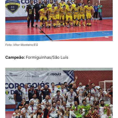
Foto: Vitor Monteiro/EG
Campeão:
Formiguinhas/São Luís