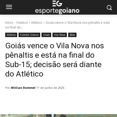
Início
Futebol
Atlético
Goiás vence o Vila Nova nos pênaltis e está
na final do...
Atlético
Futebol Goiano
Goiás
Vila Nova
Base
Goiás vence o Vila Nova nos
pênaltis e está na final do
Sub-15; decisão será diante
do Atlético
Por
Willian Rommel
11 de junho de 2026
Facebook
Twitter
Pinterest
W