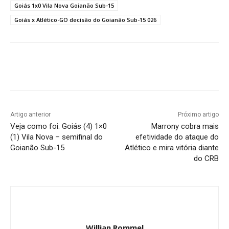
Goiás 1x0 Vila Nova Goianão Sub-15
Goiás x Atlético-GO decisão do Goianão Sub-15 026
Facebook
Twitter
Pinterest
W
Artigo anterior
Próximo artigo
Veja como foi: Goiás (4) 1×0
Marrony cobra mais
(1) Vila Nova – semifinal do
efetividade do ataque do
Goianão Sub-15
Atlético e mira vitória diante
do CRB
Willian Rommel