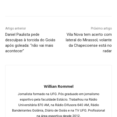
Facebook
Twitter
Pinterest
W
Artigo anterior
Próximo artigo
Daniel Paulista pede
Vila Nova tem acerto com
desculpas à torcida do Goiás
lateral do Mirassol; volante
após goleada: “não vai mais
da Chapecoense está no
acontecer”
radar
Willian Rommel
Jornalista formado na UFG. Pós graduado em jornalismo
esportivo pela faculdade Estácio. Trabalhou na Rádio
Universitária 870 AM, na Rádio Difusora 640 AM, Rádio
Bandeirantes Goiânia, Diário de Goiás e na TV UFG. Profissional
na área esportiva desde 2012.