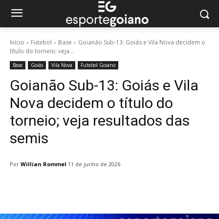
Início
Futebol
Base
Goianão Sub-13: Goiás e Vila Nova decidem o
título do torneio; veja...
Base
Goiás
Vila Nova
Futebol Goiano
Goianão Sub-13: Goiás e Vila
Nova decidem o título do
torneio; veja resultados das
semis
Por
Willian Rommel
11 de junho de 2026
Facebook
Twitter
Pinterest
W