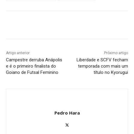
Facebook
Twitter
Pinterest
W
Artigo anterior
Próximo artigo
Campestre derruba Anápolis
Liberdade e SCFV fecham
e é o primeiro finalista do
temporada com mais um
Goiano de Futsal Feminino
título no Kyorugui
Pedro Hara