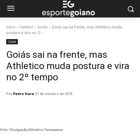
Início
Futebol
Goiás
Goiás sai na frente, mas Athletico muda
postura e vira no 2º...
Goiás
Goiás sai na frente, mas
Athletico muda postura e vira
no 2º tempo
Por
Pedro Hara
27 de outubro de 2019
Facebook
Twitter
Pinterest
W
Foto: Divulgação/Athletico Paranaense