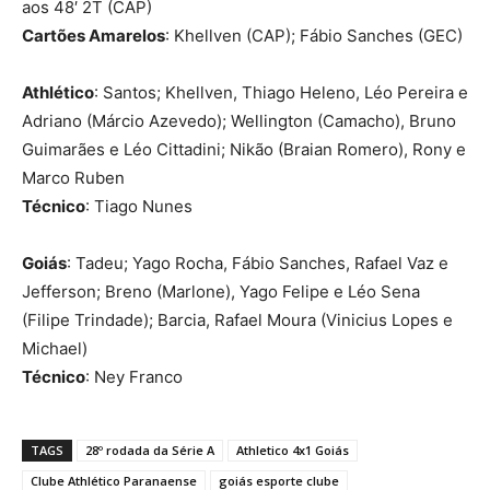
aos 48′ 2T (CAP)
Cartões Amarelos
: Khellven (CAP); Fábio Sanches (GEC)
Athlético
: Santos; Khellven, Thiago Heleno, Léo Pereira e
Adriano (Márcio Azevedo); Wellington (Camacho), Bruno
Guimarães e Léo Cittadini; Nikão (Braian Romero), Rony e
Marco Ruben
Técnico
: Tiago Nunes
Goiás
: Tadeu; Yago Rocha, Fábio Sanches, Rafael Vaz e
Jefferson; Breno (Marlone), Yago Felipe e Léo Sena
(Filipe Trindade); Barcia, Rafael Moura (Vinicius Lopes e
Michael)
Técnico
: Ney Franco
TAGS
28º rodada da Série A
Athletico 4x1 Goiás
Clube Athlético Paranaense
goiás esporte clube