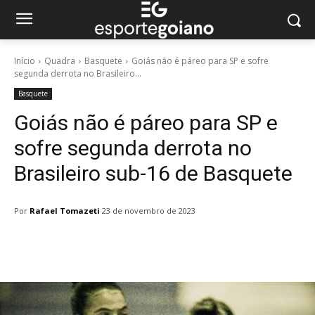
Início
Quadra
Basquete
Goiás não é páreo para SP e sofre
segunda derrota no Brasileiro...
Basquete
Goiás não é páreo para SP e
sofre segunda derrota no
Brasileiro sub-16 de Basquete
Por
Rafael Tomazeti
23 de novembro de 2023
Facebook
Twitter
Pinterest
W