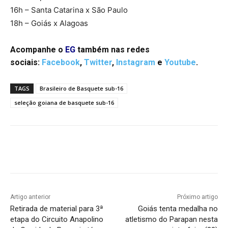
16h – Santa Catarina x São Paulo
18h – Goiás x Alagoas
Acompanhe o
EG
também nas redes
sociais:
Facebook
,
Twitter
,
Instagram
e
Youtube
.
TAGS
Brasileiro de Basquete sub-16
seleção goiana de basquete sub-16
Facebook
Twitter
Pinterest
W
Artigo anterior
Próximo artigo
Retirada de material para 3ª
Goiás tenta medalha no
etapa do Circuito Anapolino
atletismo do Parapan nesta