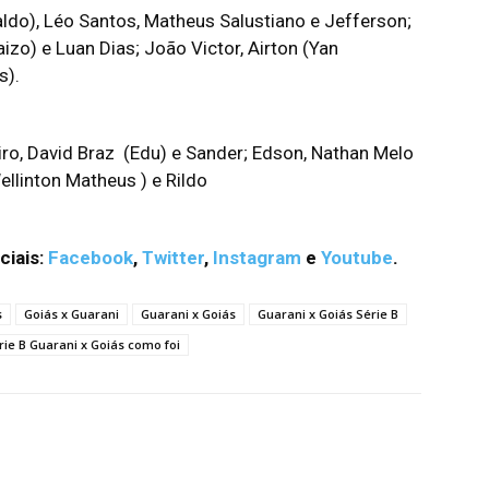
ldo), Léo Santos, Matheus Salustiano e Jefferson;
zo) e Luan Dias; João Victor, Airton (Yan
s).
iro, David Braz (Edu) e Sander; Edson, Nathan Melo
ellinton Matheus ) e Rildo
ciais:
Facebook
,
Twitter
,
Instagram
e
Youtube
.
s
Goiás x Guarani
Guarani x Goiás
Guarani x Goiás Série B
rie B Guarani x Goiás como foi
terest
WhatsApp