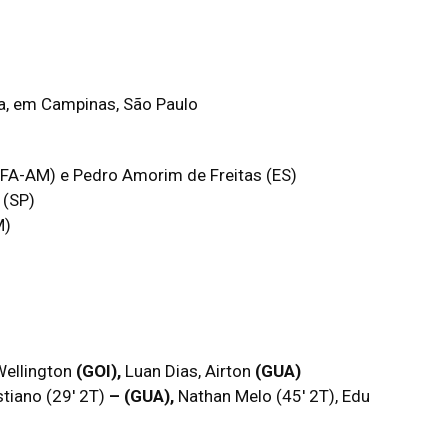
sa, em Campinas, São Paulo
FA-AM) e Pedro Amorim de Freitas (ES)
 (SP)
M)
Wellington
(GOI),
Luan Dias, Airton
(GUA)
stiano (29′ 2T)
– (GUA),
Nathan Melo (45′ 2T), Edu