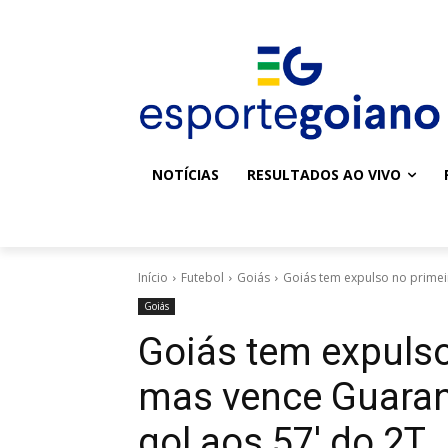
NOTÍCIAS
RESULTADOS AO VIVO
Início
Futebol
Goiás
Goiás tem expulso no primei
Goiás
Goiás tem expulso
mas vence Guara
gol aos 57′ do 2T