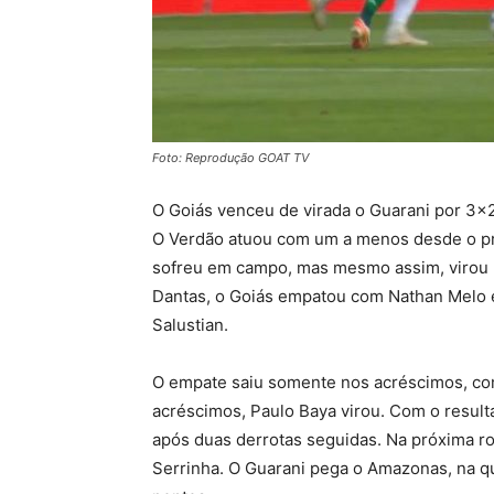
Foto: Reprodução GOAT TV
O Goiás venceu de virada o Guarani por 3×2
O Verdão atuou com um a menos desde o pri
sofreu em campo, mas mesmo assim, virou n
Dantas, o Goiás empatou com Nathan Melo e
Salustian.
O empate saiu somente nos acréscimos, com
acréscimos, Paulo Baya virou. Com o resul
após duas derrotas seguidas. Na próxima ro
Serrinha. O Guarani pega o Amazonas, na qu