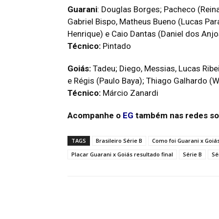
Guarani
: Douglas Borges; Pacheco (Reina
Gabriel Bispo, Matheus Bueno (Lucas Parai
Henrique) e Caio Dantas (Daniel dos Anjo
Técnico:
Pintado
Goiás:
Tadeu; Diego, Messias, Lucas Ribe
e Régis (Paulo Baya); Thiago Galhardo (W
Técnico:
Márcio Zanardi
Acompanhe o
EG
também nas redes so
TAGS
Brasileiro Série B
Como foi Guarani x Goiá
Placar Guarani x Goiás resultado final
Série B
Sé
Facebook
Twitter
Pin