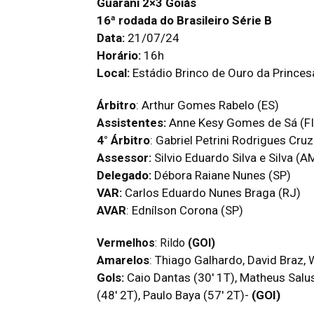
Guarani 2×3 Goiás
16ª rodada do Brasileiro Série B
Data:
21/07/24
Horário:
16h
Local:
Estádio Brinco de Ouro da Prince
Árbitro
: Arthur Gomes Rabelo (ES)
Assistentes:
Anne Kesy Gomes de Sá (FI
4° Árbitro
: Gabriel Petrini Rodrigues Cruz
Assessor:
Silvio Eduardo Silva e Silva (A
Delegado:
Débora Raiane Nunes (SP)
VAR:
Carlos Eduardo Nunes Braga (RJ)
AVAR
: Ednílson Corona (SP)
Vermelhos
: Rildo
(GOI)
Amarelos
: Thiago Galhardo, David Braz, 
Gols:
Caio Dantas (30′ 1T), Matheus Salu
(48′ 2T), Paulo Baya (57′ 2T)-
(GOI)