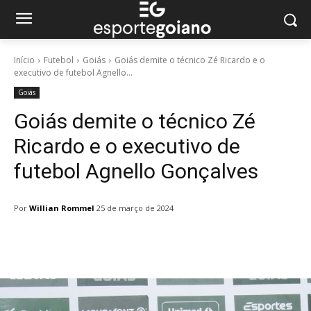
Início
Futebol
Goiás
Goiás demite o técnico Zé Ricardo e o
executivo de futebol Agnello...
Goiás
Goiás demite o técnico Zé
Ricardo e o executivo de
futebol Agnello Gonçalves
Por
Willian Rommel
25 de março de 2024
Facebook
Twitter
Pinterest
W