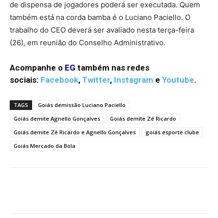
de dispensa de jogadores poderá ser executada. Quem
também está na corda bamba é o Luciano Paciello. O
trabalho do CEO deverá ser avaliado nesta terça-feira
(26), em reunião do Conselho Administrativo.
Acompanhe o
EG
também nas redes
sociais:
Facebook
,
Twitter
,
Instagram
e
Youtube
.
TAGS
Goiás demissão Luciano Paciello
Goiás demite Agnello Gonçalves
Goiás demite Zé Ricardo
Goiás demite Zé Ricardo e Agnello Gonçalves
goiás esporte clube
Goiás Mercado da Bola
Facebook
Twitter
Pinterest
W