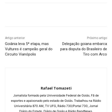
Facebook
Twitter
Pinterest
W
Artigo anterior
Próximo artigo
Goiânia leva 5ª etapa, mas
Delegação goiana embarca
Vultures é campeão geral do
para disputa do Brasileiro de
Circuito Vianópolis
Tiro com Arco
Rafael Tomazeti
Jornalista formado pela Universidade Federal de Goiás. Fã de
esportes e apaixonado pelo estado de Goiás. Trabalhou na Rádio
Universitária 870 AM, TV UFG, Rádio 730/Portal 730, Jornal
Diário do Estado, Diário de Goiás e Rádio BandNews.