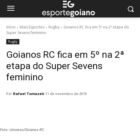
Início
Mais Esportes
Rugby
Goianos RC fica em 5º na 2ª etapa do
Super Sevens feminino
Rugby
Goianos RC fica em 5º na 2ª
etapa do Super Sevens
feminino
Por
Rafael Tomazeti
11 de novembro de 2019
Facebook
Twitter
Pinterest
W
Foto: Universo/Goianos RC