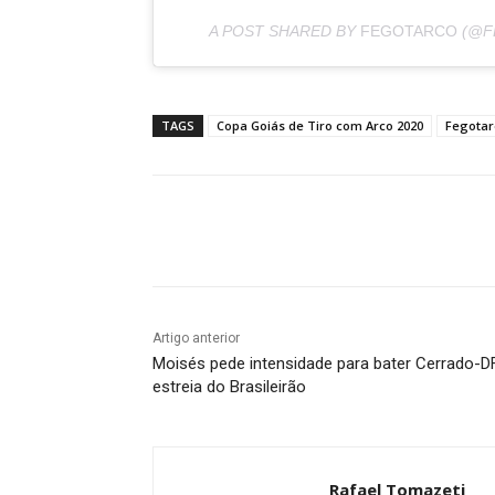
A POST SHARED BY
FEGOTARCO
(@F
TAGS
Copa Goiás de Tiro com Arco 2020
Fegotar
Facebook
Twitter
Pin
Artigo anterior
Moisés pede intensidade para bater Cerrado-D
estreia do Brasileirão
Rafael Tomazeti