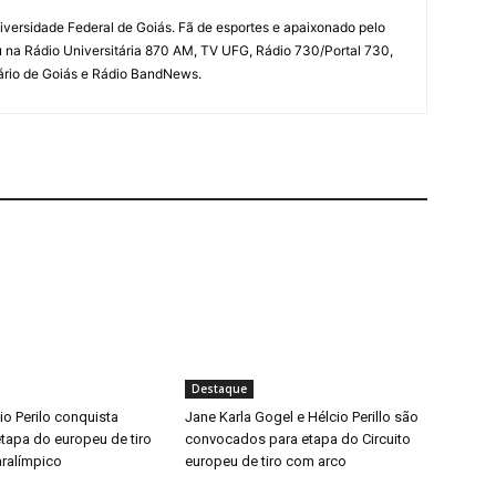
iversidade Federal de Goiás. Fã de esportes e apaixonado pelo
u na Rádio Universitária 870 AM, TV UFG, Rádio 730/Portal 730,
iário de Goiás e Rádio BandNews.
Destaque
o Perilo conquista
Jane Karla Gogel e Hélcio Perillo são
tapa do europeu de tiro
convocados para etapa do Circuito
ralímpico
europeu de tiro com arco