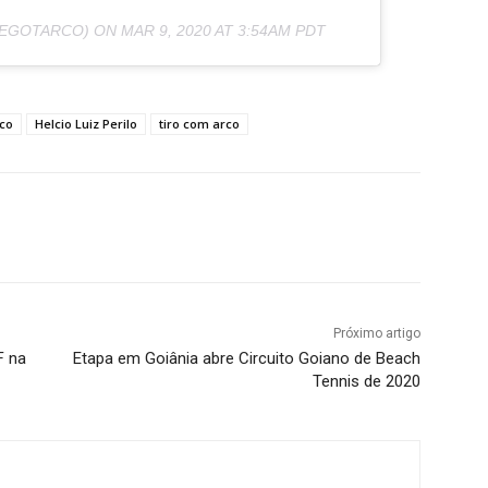
EGOTARCO) ON
MAR 9, 2020 AT 3:54AM PDT
co
Helcio Luiz Perilo
tiro com arco
terest
WhatsApp
Próximo artigo
F na
Etapa em Goiânia abre Circuito Goiano de Beach
Tennis de 2020