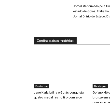
Jornalista formado pela Un
estado de Goiás. Trabalho
Jornal Diário do Estado, D
Confira outras matérias
Destaque
Destaque
Jane Karla brilha e Goiás conquista
Goiano Hélci
quatro medalhas no tiro com arco
bronze em e
com arco pa