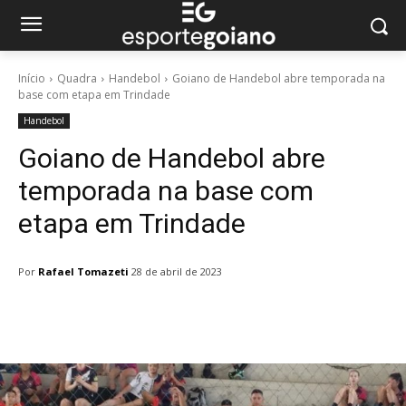
Início
Quadra
Handebol
Goiano de Handebol abre temporada na
base com etapa em Trindade
Handebol
Goiano de Handebol abre
temporada na base com
etapa em Trindade
Por
Rafael Tomazeti
28 de abril de 2023
Facebook
Twitter
Pinterest
W