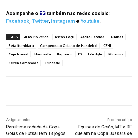
Acompanhe o
EG
também nas redes sociais:
Facebook
,
Twitter
,
Instagram
e
Youtube
.
TAGS
AERV rio verde
Ascah Caçu
Ascite Catalão
Audhaz
Beta Itumbiara
Campeonato Goiano de Handebol
CEHI
Cepi Ismael
Handesfa
Itaguaru
K2
Lifestyle
Mineiros
Seven Comandos
Trindade
Facebook
Twitter
Pinterest
W
Artigo anterior
Próximo artigo
Penúltima rodada da Copa
Equipes de Goiás, MT e DF
Goiás de Futsal tem 18 jogos
duelam na Copa Jussara de