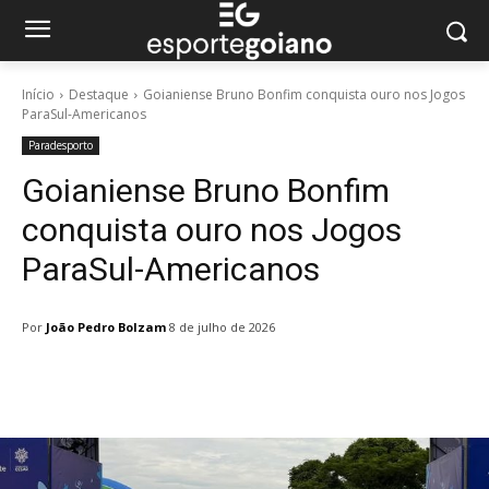
Início
Destaque
Goianiense Bruno Bonfim conquista ouro nos Jogos
ParaSul-Americanos
Paradesporto
Goianiense Bruno Bonfim
conquista ouro nos Jogos
ParaSul-Americanos
Por
João Pedro Bolzam
8 de julho de 2026
Facebook
Twitter
Pinterest
W