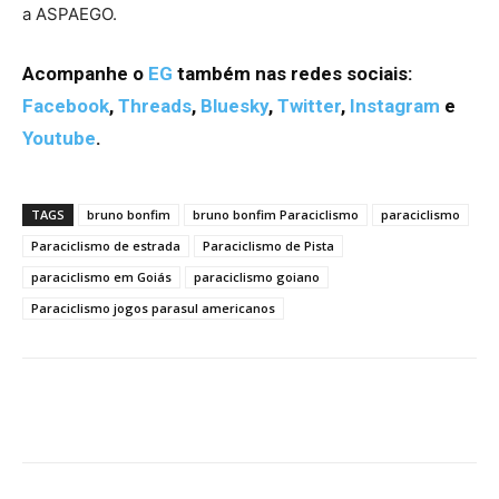
a ASPAEGO.
Acompanhe o
EG
também nas redes sociais:
Facebook
,
Threads
,
Bluesky
,
Twitter
,
Instagram
e
Youtube
.
TAGS
bruno bonfim
bruno bonfim Paraciclismo
paraciclismo
Paraciclismo de estrada
Paraciclismo de Pista
paraciclismo em Goiás
paraciclismo goiano
Paraciclismo jogos parasul americanos
Facebook
Twitter
Pinterest
W