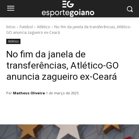
Início
Futebol
Atlético
No fim da janela de transferências, Atlético-
GO anuncia zagueiro ex-Ceará
Atlético
No fim da janela de
transferências, Atlético-GO
anuncia zagueiro ex-Ceará
Por
Matheus Oliveira
1 de março de 2025
Facebook
Twitter
Pinterest
W