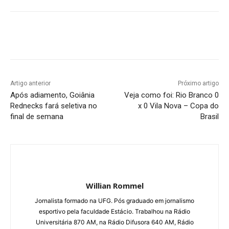
Facebook
Twitter
Pinterest
W
Artigo anterior
Próximo artigo
Após adiamento, Goiânia
Veja como foi: Rio Branco 0
Rednecks fará seletiva no
x 0 Vila Nova – Copa do
final de semana
Brasil
Willian Rommel
Jornalista formado na UFG. Pós graduado em jornalismo
esportivo pela faculdade Estácio. Trabalhou na Rádio
Universitária 870 AM, na Rádio Difusora 640 AM, Rádio