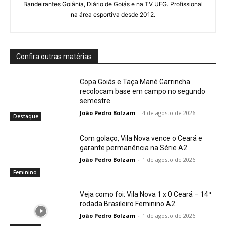
Bandeirantes Goiânia, Diário de Goiás e na TV UFG. Profissional
na área esportiva desde 2012.
Confira outras matérias
Copa Goiás e Taça Mané Garrincha
recolocam base em campo no segundo
semestre
João Pedro Bolzam
-
4 de agosto de 2026
Destaque
Com golaço, Vila Nova vence o Ceará e
garante permanência na Série A2
João Pedro Bolzam
-
1 de agosto de 2026
Feminino
Veja como foi: Vila Nova 1 x 0 Ceará – 14ª
rodada Brasileiro Feminino A2
João Pedro Bolzam
-
1 de agosto de 2026