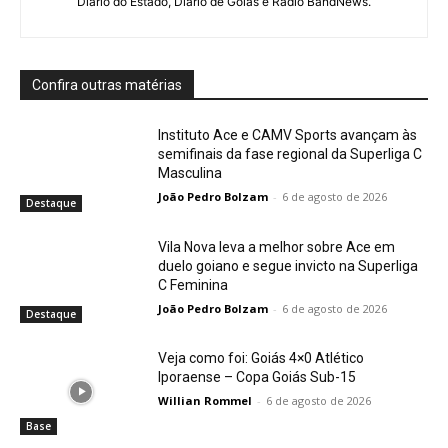
Diário do Estado, Diário de Goiás e Rádio BandNews.
Confira outras matérias
Instituto Ace e CAMV Sports avançam às
semifinais da fase regional da Superliga C
Masculina
João Pedro Bolzam
-
6 de agosto de 2026
Destaque
Vila Nova leva a melhor sobre Ace em
duelo goiano e segue invicto na Superliga
C Feminina
João Pedro Bolzam
-
6 de agosto de 2026
Destaque
Veja como foi: Goiás 4×0 Atlético
Iporaense – Copa Goiás Sub-15
Willian Rommel
-
6 de agosto de 2026
Base