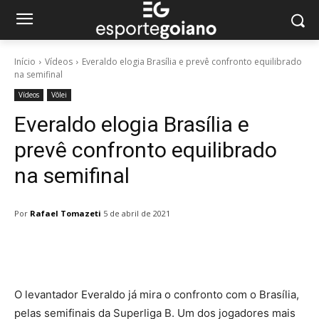
Início
Vídeos
Everaldo elogia Brasília e prevê confronto equilibrado
na semifinal
Vídeos
Vôlei
Everaldo elogia Brasília e
prevê confronto equilibrado
na semifinal
Por
Rafael Tomazeti
5 de abril de 2021
Facebook
Twitter
Pinterest
W
O levantador Everaldo já mira o confronto com o Brasília,
pelas semifinais da Superliga B. Um dos jogadores mais