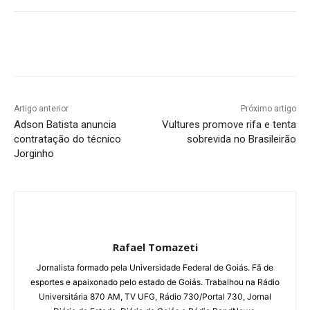
Facebook
Twitter
Pinterest
W
Artigo anterior
Próximo artigo
Adson Batista anuncia
Vultures promove rifa e tenta
contratação do técnico
sobrevida no Brasileirão
Jorginho
Rafael Tomazeti
Jornalista formado pela Universidade Federal de Goiás. Fã de
esportes e apaixonado pelo estado de Goiás. Trabalhou na Rádio
Universitária 870 AM, TV UFG, Rádio 730/Portal 730, Jornal