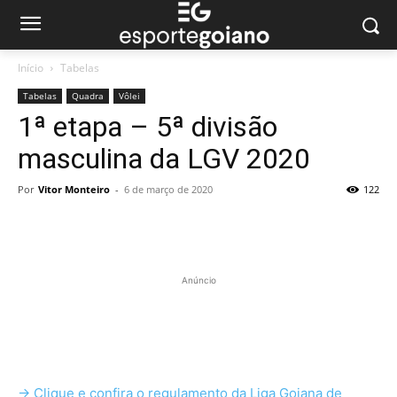
Início
Tabelas
Tabelas
Quadra
Vôlei
1ª etapa – 5ª divisão
masculina da LGV 2020
Por
Vitor Monteiro
-
6 de março de 2020
122
Anúncio
-> Clique e confira o regulamento da Liga Goiana de