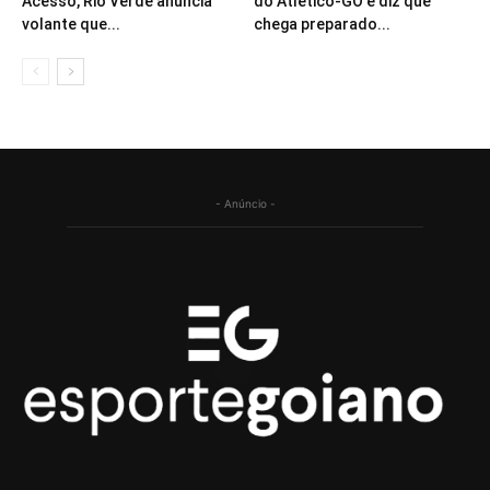
Acesso, Rio Verde anuncia
do Atlético-GO e diz que
volante que...
chega preparado...
- Anúncio -