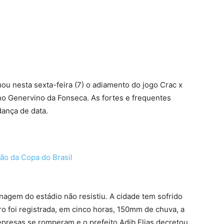
terest
WhatsApp
ou nesta sexta-feira (7) o adiamento do jogo Crac x
, no Genervino da Fonseca. As fortes e frequentes
dança de data.
o da Copa do Brasil
nagem do estádio não resistiu. A cidade tem sofrido
ro foi registrada, em cinco horas, 150mm de chuva, a
epresas se romperam e o prefeito Adib Elias decretou