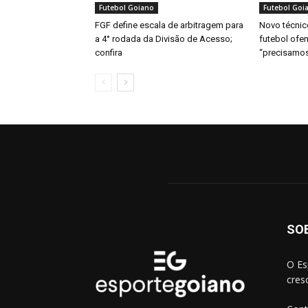
Futebol Goiano
Futebol Goi
FGF define escala de arbitragem para
Novo técnic
a 4° rodada da Divisão de Acesso;
futebol ofen
confira
“precisamos
SO
O Es
cres