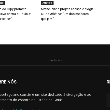
ano
Atlético
o do Tupy promete
Matheusinho projeta acesso e elogia
sivo contra o Goiânia:
CT do Atlético: “um dos melhores
 vencer”
que já vi”
- Anúncio -
BRE NÓS
R
portegoiano.com.br é um site dedicado à divulgação e ao
cimento do esporte no Estado de Goiás.