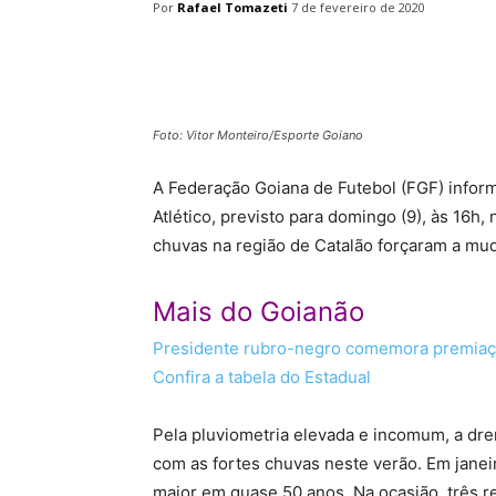
Por
Rafael Tomazeti
7 de fevereiro de 2020
Facebook
Twitter
Pin
Foto: Vitor Monteiro/Esporte Goiano
A Federação Goiana de Futebol (FGF) inform
Atlético, previsto para domingo (9), às 16h
chuvas na região de Catalão forçaram a mu
Mais do Goianão
Presidente rubro-negro comemora premiaçã
Confira a tabela do Estadual
Pela pluviometria elevada e incomum, a dre
com as fortes chuvas neste verão. Em janei
maior em quase 50 anos. Na ocasião, três r