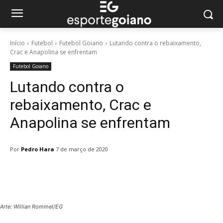
Início
Futebol
Futebol Goiano
Lutando contra o rebaixamento,
Crac e Anapolina se enfrentam
Futebol Goiano
Lutando contra o
rebaixamento, Crac e
Anapolina se enfrentam
Por
Pedro Hara
7 de março de 2020
Facebook
Twitter
Pinterest
W
Arte: Willian Rommel/EG