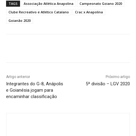
TAGS
Associação Atlética Anapolina
Campeonato Goiano 2020
Clube Recreativo e Atlético Catalano
Crac x Anapolina
Goianão 2020
Facebook
Twitter
Pinterest
W
Artigo anterior
Próximo artigo
Integrantes do G-8, Anápolis
5ª divisão – LGV 2020
e Goianésia jogam para
encaminhar classificação